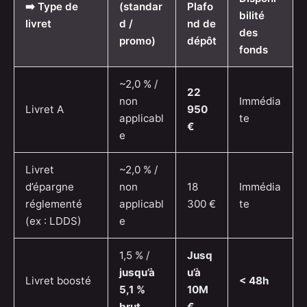
➡️ Type de
(standar
Plafo
bilité
livret
d /
nd de
des
promo)
dépôt
fonds
~2,0 % /
22
non
Immédia
Livret A
950
applicabl
te
€
e
Livret
~2,0 % /
d’épargne
non
18
Immédia
réglementé
applicabl
300 €
te
(ex : LDDS)
e
1,5 % /
Jusq
jusqu’à
u’à
Livret boosté
< 48h
5,1 %
10M
brut
€