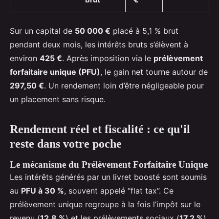
Sur un capital de
50 000 €
placé à 5,1 % brut
pendant deux mois, les intérêts bruts s’élèvent à
environ
425 €
. Après imposition via le
prélèvement
forfaitaire unique (PFU)
, le gain net tourne autour de
297,50 €
. Un rendement loin d’être négligeable pour
un placement sans risque.
Rendement réel et fiscalité : ce qu'il
reste dans votre poche
Le mécanisme du Prélèvement Forfaitaire Unique
Les intérêts générés par un livret boosté sont soumis
au
PFU à 30 %
, souvent appelé “flat tax”. Ce
prélèvement unique regroupe à la fois l’impôt sur le
revenu (
12,8 %
) et les prélèvements sociaux (
17,2 %
).