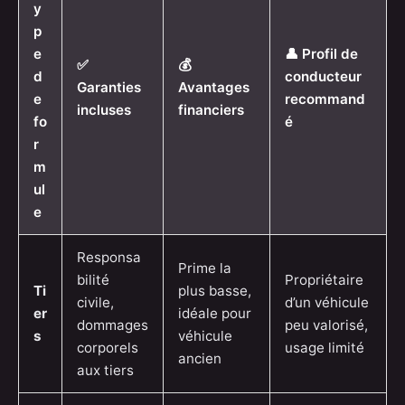
y
p
e
👤 Profil de
✅
💰
d
conducteur
Garanties
Avantages
e
recommand
incluses
financiers
fo
é
r
m
ul
e
Responsa
Prime la
bilité
Propriétaire
Ti
plus basse,
civile,
d’un véhicule
er
idéale pour
dommages
peu valorisé,
s
véhicule
corporels
usage limité
ancien
aux tiers