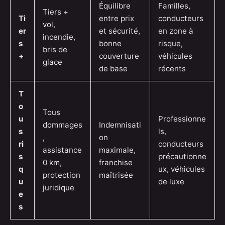
Équilibre
Familles,
Tiers +
Ti
entre prix
conducteurs
vol,
er
et sécurité,
en zone à
incendie,
s
bonne
risque,
bris de
+
couverture
véhicules
glace
de base
récents
T
o
Tous
u
Professionne
dommages
Indemnisati
s
ls,
,
on
ri
conducteurs
assistance
maximale,
s
précautionne
0 km,
franchise
q
ux, véhicules
protection
maîtrisée
u
de luxe
juridique
e
s